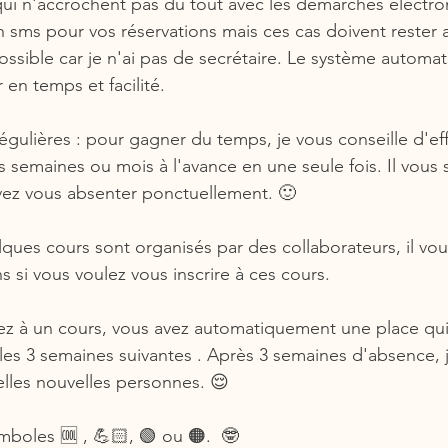
ui n'accrochent pas du tout avec les démarches électro
sms pour vos réservations mais ces cas doivent rester a
ssible car je n'ai pas de secrétaire. Le système automa
n temps et facilité.
égulières : pour gagner du temps, je vous conseille d'ef
s semaines ou mois à l'avance en une seule fois. Il vous su
vez vous absenter ponctuellement. 🙂
ques cours sont organisés par des collaborateurs, il vous
ns si vous voulez vous inscrire à ces cours.
ez à un cours, vous avez automatiquement une place qui
les 3 semaines suivantes . Après 3 semaines d'absence, je
lles nouvelles personnes. 😌
mboles 🆒 , 💪🏻, 🟢 ou 🟠.  🤓