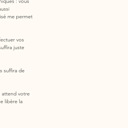
niques : vous 
ussi 
tisé me permet 
fectuer vos 
ffira juste 
 suffira de 
 attend votre 
 libère la 