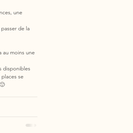
ences, une 
 passer de la 
 a au moins une 
s disponibles 
 places se 
 🙂