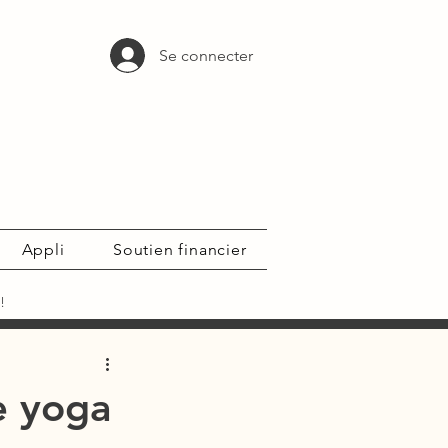
Se connecter
Appli
Soutien financier
!
e yoga