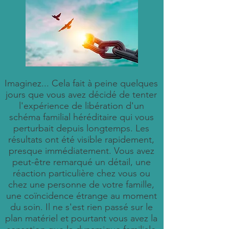
Imaginez... Cela fait à peine quelques
jours que vous avez décidé de tenter
l'expérience de libération d'un
schéma familial héréditaire qui vous
perturbait depuis longtemps. Les
résultats ont été visible rapidement,
presque immédiatement. Vous avez
peut-être remarqué un détail, une
réaction particulière chez vous ou
chez une personne de votre famille,
une coïncidence étrange au moment
du soin. Il ne s'est rien passé sur le
plan matériel et pourtant vous avez la