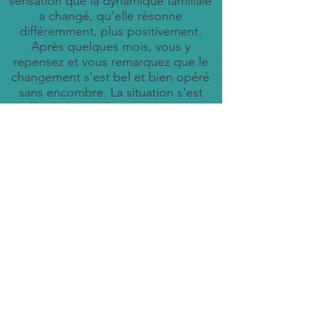
sensation que la dynamique familiale
a changé, qu'elle résonne
différemment, plus positivement.
Après quelques mois, vous y
repensez et vous remarquez que le
changement s'est bel et bien opéré
sans encombre. La situation s'est
améliorée pour chacun et vous vous
rendez compte que vous êtes libéré
d'un poids, la vie est plus légère.
Vous êtes heureux pour vous, mais
aussi pour les autres membres de
votre famille. Vous prenez
conscience de l'importance du
changement que vous avez initié.
Vous prenez conscience que c'est
toute votre famille qui est libérée à
jamais.
Nos propositions