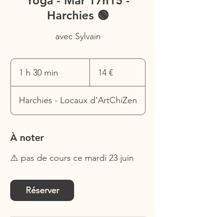
Yoga - Mar 17h15 -
Harchies 🟢
avec Sylvain
14
euros
1 h 30 min
1
14 €
3
0
Harchies - Locaux d'ArtChiZen
m
i
n
À noter
⚠️ pas de cours ce mardi 23 juin
Réserver