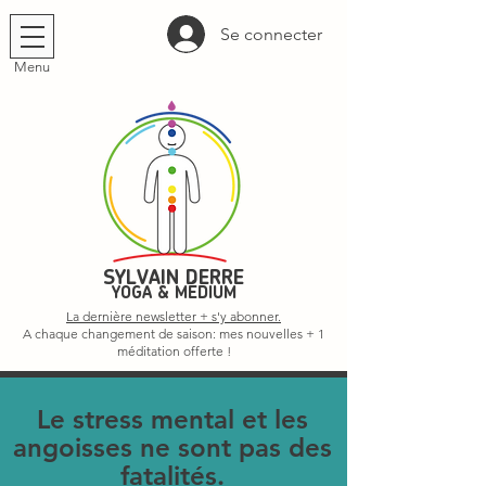
Se connecter
Menu
SYLVAIN DERRE
YOGA & MÉDIUM
La dernière newsletter + s'y abonner.
A chaque changement de saison: mes nouvelles + 1
méditation offerte !
Le stress mental et les
angoisses ne sont pas des
fatalités.