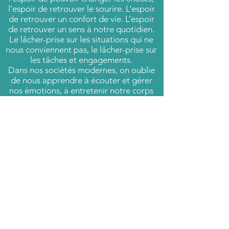
l'espoir de retrouver le sourire. L’espoir
de retrouver un confort de vie. L’espoir
de retrouver un sens à notre quotidien.
Le lâcher-prise sur les situations qui ne
nous conviennent pas, le lâcher-prise sur
les tâches et engagements.
Dans nos sociétés modernes, on oublie
de nous apprendre à écouter et gérer
nos émotions, à entretenir notre corps
en douceur. On ne nous apprend pas à
respirer. On est décentré de l’essentiel.
L'essentiel c'est la vie, notre esprit, notre
âme, nos émotions, nos vrais besoins,
notre corps. Et si on est décentré de
l’essentiel, on s’éteint à petit feu...
Il est peut-être temps pour vous de
raviver votre flamme intérieure ! Il n’est
jamais trop tard! Votre âge et votre état
actuel n’ont aucune importance. Tout ce
qui importe c’est votre prise de décision,
votre volonté de prendre dorénavant
soin de vous pour un avenir meilleur.