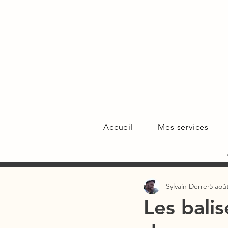
Accueil
Mes services
Sylvain Derre
5 aoû
Les balis