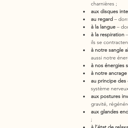
charnières ;
aux disques int
au regard
 – don
à la langue
 – do
à la respiration
 
ils se contracten
à notre sangle 
aussi notre énerg
à nos énergies s
à notre ancrage
au principe des
système nerveux
aux postures in
gravité, régénére
aux glandes end
;
à l’état de rela