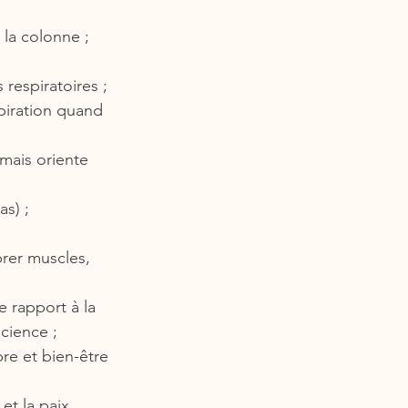
 la colonne ;
 respiratoires ;
xpiration quand 
mais oriente 
as) ;
brer muscles, 
e rapport à la 
science ;
bre et bien-être 
et la paix 