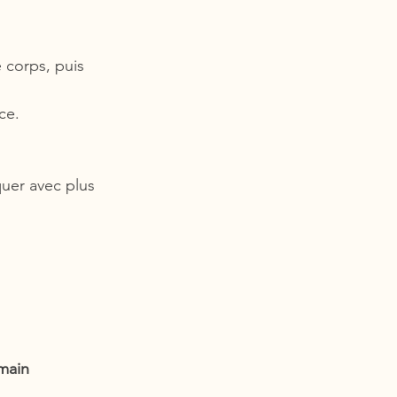
e corps, puis 
ce.
quer avec plus 
main 