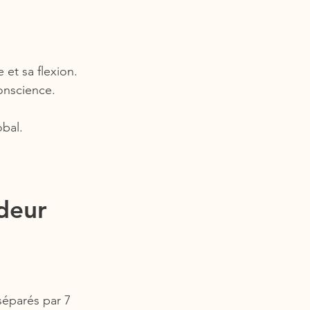
 et sa flexion.
conscience.
obal.
deur 
séparés par 7 