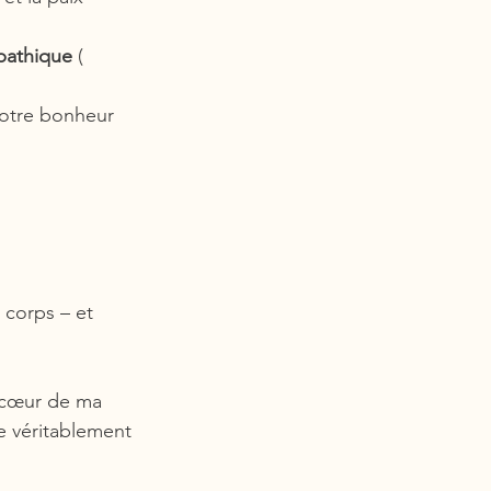
pathique
 ( 
notre bonheur 
 corps – et 
u cœur de ma 
 véritablement 