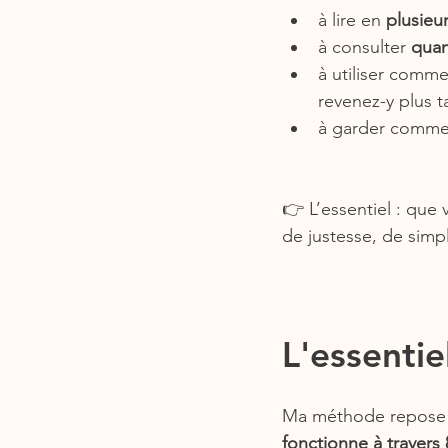
à lire en 
plusieur
à consulter 
quan
à utiliser comme
revenez-y plus t
à garder comme 
👉 L’essentiel : que 
de justesse, de simpl
L'essenti
Ma méthode repose s
fonctionne à travers 