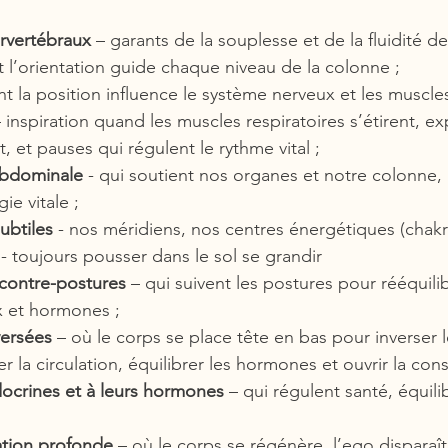
ervertébraux
 – garants de la souplesse et de la fluidité de
t l’orientation guide chaque niveau de la colonne ;
nt la position influence le système nerveux et les muscles
– inspiration quand les muscles respiratoires s’étirent, e
t, et pauses qui régulent le rythme vital ;
abdominale
 - qui soutient nos organes et notre colonne, 
ie vitale ;
ubtiles
 - nos méridiens, nos centres énergétiques (chakr
 - toujours pousser dans le sol se grandir
 contre-postures
 – qui suivent les postures pour rééquili
 et hormones ;
versées
 – où le corps se place tête en bas pour inverser l
r la circulation, équilibrer les hormones et ouvrir la con
ocrines et à leurs hormones
 – qui régulent santé, équili
xation profonde
 – où le corps se régénère, l’ego disparaît 