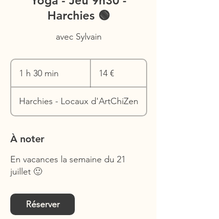
Yoga - Jeu 9h30 -
Harchies 🟢
avec Sylvain
14
euros
1 h 30 min
1
14 €
3
0
Harchies - Locaux d'ArtChiZen
m
i
n
À noter
En vacances la semaine du 21
juillet 🙂
Réserver